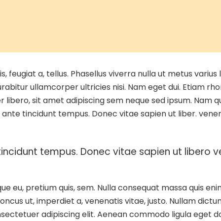
s, feugiat a, tellus. Phasellus viverra nulla ut metus vari
 Curabitur ullamcorper ultricies nisi. Nam eget dui. Etiam 
bero, sit amet adipiscing sem neque sed ipsum. Nam quam
ante tincidunt tempus. Donec vitae sapien ut liber. venena
ncidunt tempus. Donec vitae sapien ut libero ve
que eu, pretium quis, sem. Nulla consequat massa quis enim.
honcus ut, imperdiet a, venenatis vitae, justo. Nullam dictu
onsectetuer adipiscing elit. Aenean commodo ligula eget