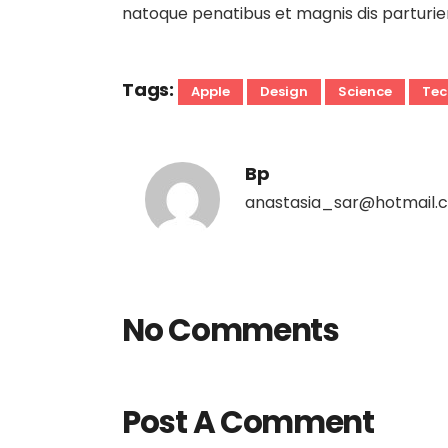
natoque penatibus et magnis dis parturien
Tags:
Apple
Design
Science
Tec
Bp
anastasia_sar@hotmail.
No Comments
Post A Comment