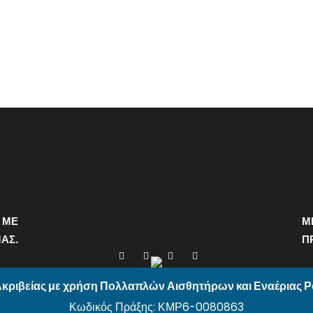
 ΜΕ
Μ
ΑΣ.
Π
κριβείας με χρήση Πολλαπλών Αισθητήρων και Εναέριας 
Κωδικός Πράξης: ΚΜΡ6-0080863