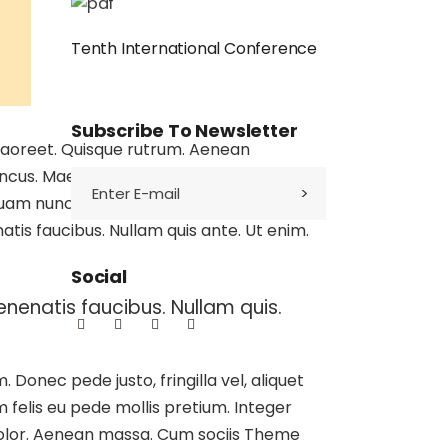
Tenth International Conference
Subscribe To Newsletter
us laoreet. Quisque rutrum. Aenean
rhoncus. Maecenas tempus, tellus eget
 nunc, blandit vel, luctus pulvinar,
tis faucibus. Nullam quis ante. Ut enim.
Social
nenatis faucibus. Nullam quis.
 Donec pede justo, fringilla vel, aliquet
m felis eu pede mollis pretium. Integer
 dolor. Aenean massa. Cum sociis Theme