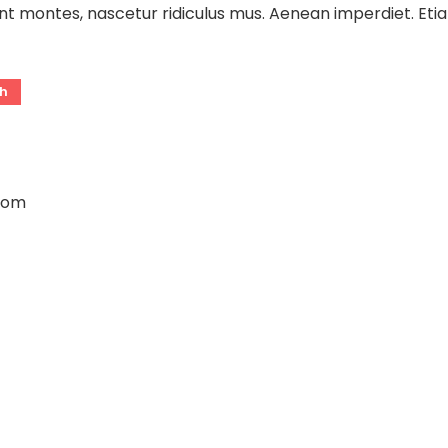
t montes, nascetur ridiculus mus. Aenean imperdiet. Etiam
h
com