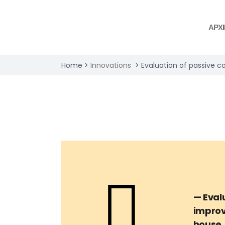
ΑΡΧ
Home
>
Innovations
>
Evaluation of passive c
— Eval
improv
house